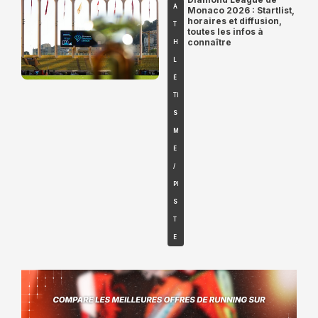
A
Monaco 2026 : Startlist,
horaires et diffusion,
T
toutes les infos à
connaître
H
L
É
TI
S
M
E
/
PI
S
T
E