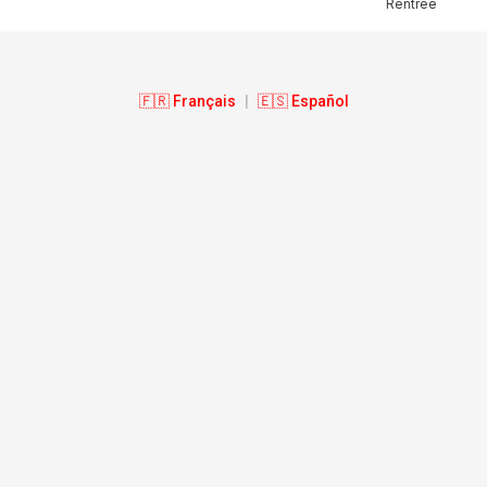
Rentrée
🇫🇷 Français
|
🇪🇸 Español