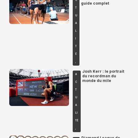
C
guide complet
T
U
A
L
I
T
É
,
Josh Kerr : le portrait
A
du recordman du
monde du mile
C
T
U
A
LI
TÉ
,
Diamond League de