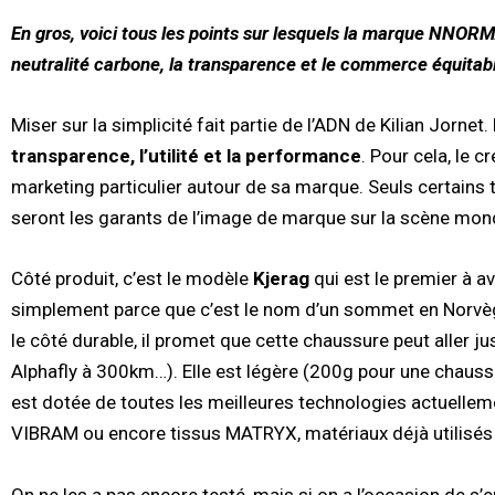
En gros, voici tous les points sur lesquels la marque NNORMAL 
neutralité carbone, la transparence et le commerce équitab
Miser sur la simplicité fait partie de l’ADN de Kilian Jorne
transparence, l’utilité et la performance
. Pour cela, le 
marketing particulier autour de sa marque. Seuls certains tr
seront les garants de l’image de marque sur la scène mon
Côté produit, c’est le modèle
Kjerag
qui est le premier à av
simplement parce que c’est le nom d’un sommet en Norvège,
le côté durable, il promet que cette chaussure peut aller j
Alphafly à 300km…). Elle est légère (200g pour une chaussur
est dotée de toutes les meilleures technologies actuellem
VIBRAM ou encore tissus MATRYX, matériaux déjà utilisés
On ne les a pas encore testé, mais si on a l’occasion de s’e