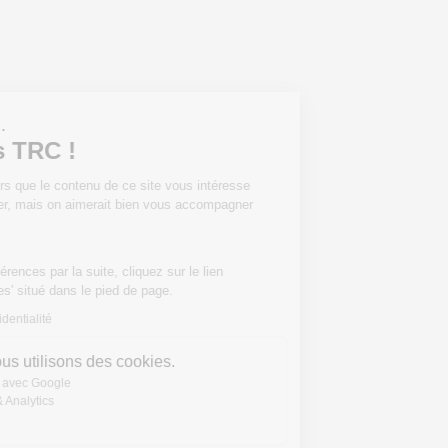
Salut c'est nous...
les Cookies TRC !
On a attendu d'être sûrs que le contenu de
ce site vous intéresse avant de vous
déranger, mais on aimerait bien vous accompagner pendant votre
visite...
C'est OK pour vous ?
Pour modifier vos préférences par la suite, cliquez sur le lien
'Préférences de cookies' situé dans le pied de page.
Lire la politique de confidentialité
Voici pourquoi nous utilisons des cookies.
Partage de données avec Google
Mesure d'audience & Analytics
Cookies WordPress