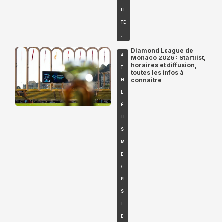
LI
TÉ
,
Diamond League de
A
Monaco 2026 : Startlist,
horaires et diffusion,
T
toutes les infos à
connaître
H
L
É
TI
S
M
E
/
PI
S
T
E