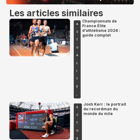
Les articles similaires
Championnats de
A
France Élite
d’athlétisme 2026 :
C
guide complet
T
U
A
L
I
T
É
,
Josh Kerr : le portrait
A
du recordman du
monde du mile
C
T
U
A