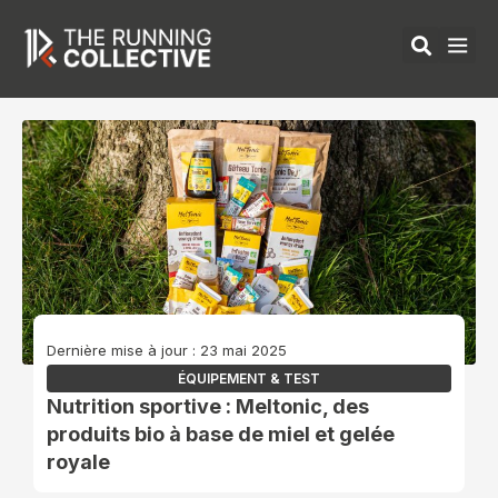
Aller
au
contenu
ÉQUIPEMENTS 
Dernière mise à jour : 23 mai 2025
ÉQUIPEMENT & TEST
Nutrition sportive : Meltonic, des
produits bio à base de miel et gelée
royale