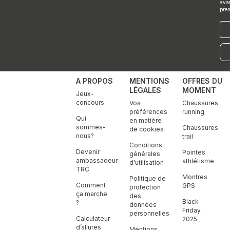
ava
pre
E-
mai
A PROPOS
MENTIONS
OFFRES DU
LÉGALES
MOMENT
Jeux-
concours
Vos
Chaussures
préférences
running
Qui
en matière
sommes-
Chaussures
de cookies
nous?
trail
Conditions
Devenir
Pointes
générales
ambassadeur
athlétisme
d’utilisation
TRC
Montres
Politique de
Comment
GPS
protection
ça marche
des
Black
?
données
Friday
personnelles
Calculateur
2025
d’allures
Mentions