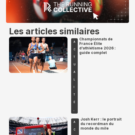
Les articles similaires
Championnats de
A
France Élite
d’athlétisme 2026 :
C
guide complet
T
U
A
L
I
T
É
,
Josh Kerr : le portrait
A
du recordman du
monde du mile
C