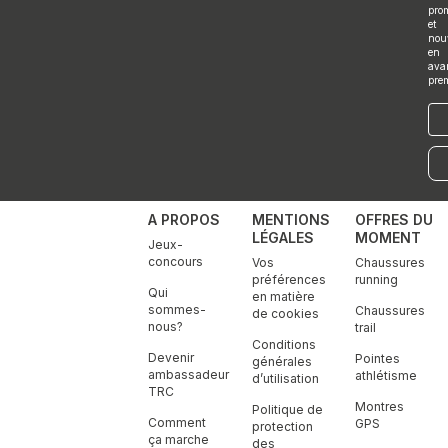
r
o
i
r
e
pro
a
k
n
et
m
nou
en
ava
pre
E-
mai
A PROPOS
MENTIONS
OFFRES DU
LÉGALES
MOMENT
Jeux-
concours
Vos
Chaussures
préférences
running
Qui
en matière
sommes-
Chaussures
de cookies
nous?
trail
Conditions
Devenir
Pointes
générales
ambassadeur
athlétisme
d’utilisation
TRC
Montres
Politique de
Comment
GPS
protection
ça marche
des