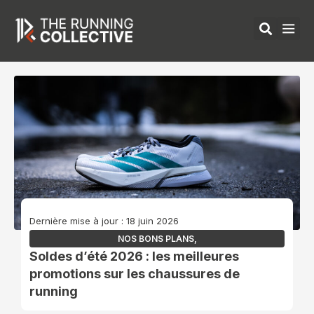
Aller
au
contenu
ÉQUIPEMENTS 
Dernière mise à jour : 18 juin 2026
NOS BONS PLANS
,
Soldes d’été 2026 : les meilleures
promotions sur les chaussures de
running