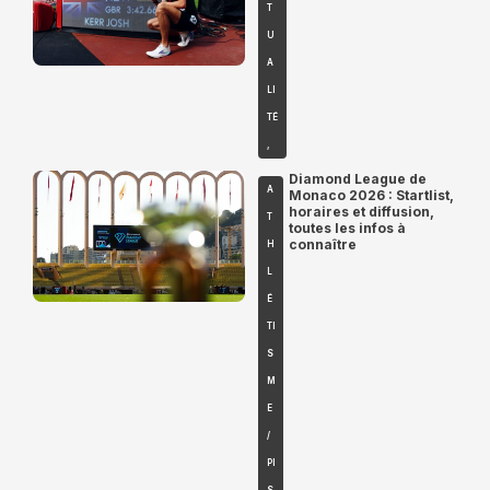
T
U
A
LI
TÉ
,
Diamond League de
A
Monaco 2026 : Startlist,
horaires et diffusion,
T
toutes les infos à
connaître
H
L
É
TI
S
M
E
/
PI
S