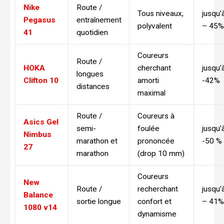
Nike
Route /
Tous niveaux,
jusqu’
Pegasus
entraînement
polyvalent
– 45%
41
quotidien
Coureurs
Route /
HOKA
cherchant
jusqu’
longues
Clifton 10
amorti
-42%
distances
maximal
Route /
Coureurs à
Asics Gel
semi-
foulée
jusqu’
Nimbus
marathon et
prononcée
-50 %
27
marathon
(drop 10 mm)
Coureurs
New
Route /
recherchant
jusqu’
Balance
sortie longue
confort et
– 41%
1080 v14
dynamisme