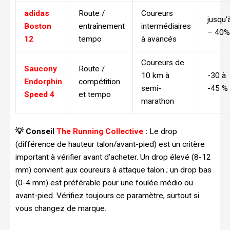
adidas
Route /
Coureurs
jusqu’
Boston
entraînement
intermédiaires
– 40%
12
tempo
à avancés
Coureurs de
Saucony
Route /
10 km à
-30 à
Endorphin
compétition
semi-
-45 %
Speed 4
et tempo
marathon
💡 Conseil
The Running Collective
:
Le drop
(différence de hauteur talon/avant-pied) est un critère
important à vérifier avant d’acheter. Un drop élevé (8-12
mm) convient aux coureurs à attaque talon ; un drop bas
(0-4 mm) est préférable pour une foulée médio ou
avant-pied. Vérifiez toujours ce paramètre, surtout si
vous changez de marque.