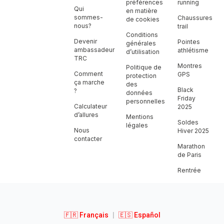
préférences
running
Qui
en matière
sommes-
Chaussures
de cookies
nous?
trail
Conditions
Devenir
Pointes
générales
ambassadeur
athlétisme
d’utilisation
TRC
Montres
Politique de
Comment
GPS
protection
ça marche
des
Black
?
données
Friday
personnelles
Calculateur
2025
d’allures
Mentions
Soldes
légales
Nous
Hiver 2025
contacter
Marathon
de Paris
Rentrée
🇫🇷 Français
|
🇪🇸 Español