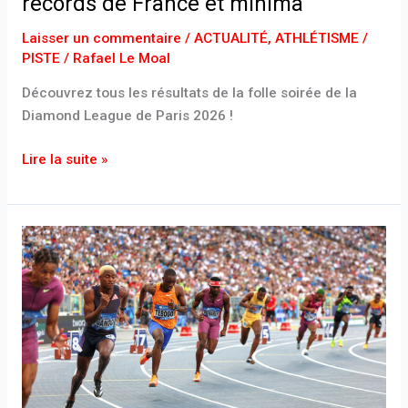
records de France et minima
Laisser un commentaire
/
ACTUALITÉ
,
ATHLÉTISME /
PISTE
/
Rafael Le Moal
Découvrez tous les résultats de la folle soirée de la
Diamond League de Paris 2026 !
Lire la suite »
Diamond
League
2026
:
calendrier,
format
et
fonctionnement