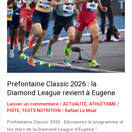
League
revient
à
Eugene
Prefontaine Classic 2026 : la
Diamond League revient à Eugene
Laisser un commentaire
/
ACTUALITÉ
,
ATHLÉTISME /
PISTE
,
TESTS NUTRITION
/
Rafael Le Moal
Prefontaine Classic 2026 : Découvrez le programme et
les stars de la Diamond League d’Eugene !