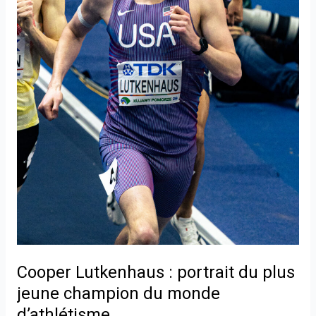
jeune
champion
du
monde
d’athlétisme
Cooper Lutkenhaus : portrait du plus
jeune champion du monde
d’athlétisme