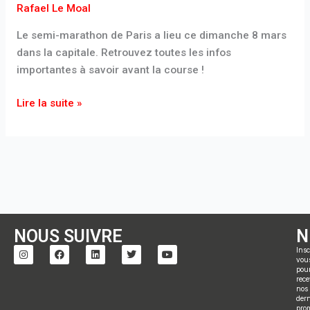
Rafael Le Moal
Le semi-marathon de Paris a lieu ce dimanche 8 mars
dans la capitale. Retrouvez toutes les infos
importantes à savoir avant la course !
Lire la suite »
NOUS SUIVRE
N
I
F
L
T
Y
Insc
n
a
i
w
o
vou
s
c
n
i
u
pou
t
e
k
t
t
rece
a
b
e
t
u
nos
g
o
d
e
b
dern
r
o
i
r
e
pro