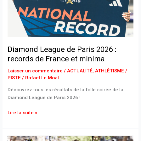
records
de
France
et
minima
Diamond League de Paris 2026 :
records de France et minima
Laisser un commentaire
/
ACTUALITÉ
,
ATHLÉTISME /
PISTE
/
Rafael Le Moal
Découvrez tous les résultats de la folle soirée de la
Diamond League de Paris 2026 !
Lire la suite »
Marathon