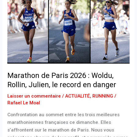
de
Paris
2026
:
Woldu,
Rollin,
Julien,
le
record
Marathon de Paris 2026 : Woldu,
en
danger
Rollin, Julien, le record en danger
Laisser un commentaire
/
ACTUALITÉ
,
RUNNING
/
Rafael Le Moal
Confrontation au sommet entre les trois meilleures
marathoniennes françaises ce dimanche. Elles
s’affrontent sur le marathon de Paris. Nous vous