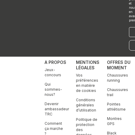
a
k
n
et
m
nou
en
ava
pre
E-
mai
A PROPOS
MENTIONS
OFFRES DU
LÉGALES
MOMENT
Jeux-
concours
Vos
Chaussures
préférences
running
Qui
en matière
sommes-
Chaussures
de cookies
nous?
trail
Conditions
Devenir
Pointes
générales
ambassadeur
athlétisme
d’utilisation
TRC
Montres
Politique de
Comment
GPS
protection
ça marche
des
Black
?
données