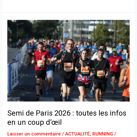
Semi
de
Paris
2026
:
toutes
les
infos
en
un
coup
d’œil
Semi de Paris 2026 : toutes les infos
en un coup d’œil
Laisser un commentaire
/
ACTUALITÉ
,
RUNNING
/