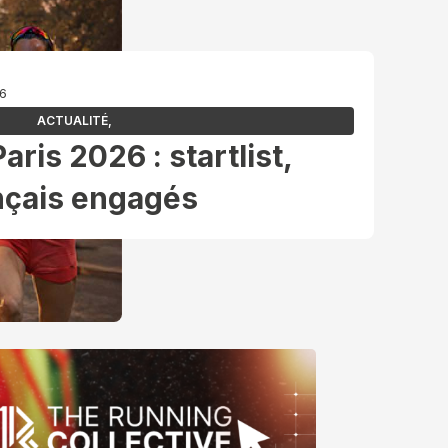
26
ACTUALITÉ
,
ris 2026 : startlist,
ançais engagés