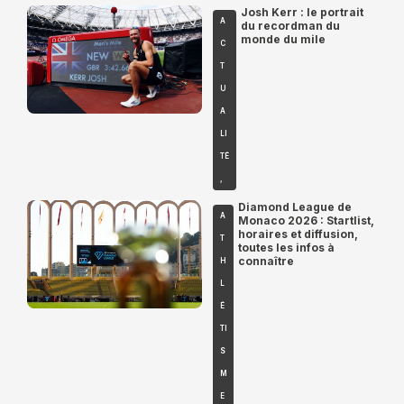
Josh Kerr : le portrait
A
du recordman du
monde du mile
C
T
U
A
LI
TÉ
,
Diamond League de
A
Monaco 2026 : Startlist,
horaires et diffusion,
T
toutes les infos à
connaître
H
L
É
TI
S
M
E