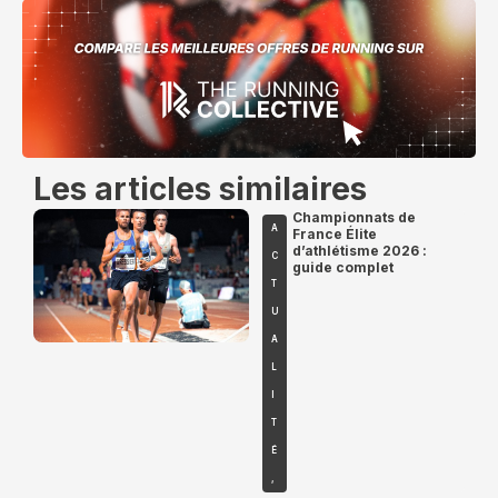
Les articles similaires
Championnats de
A
France Élite
d’athlétisme 2026 :
C
guide complet
T
U
A
L
I
T
É
,