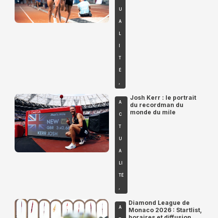
U
A
L
I
T
É
,
Josh Kerr : le portrait
A
du recordman du
monde du mile
C
T
U
A
LI
TÉ
,
Diamond League de
A
Monaco 2026 : Startlist,
horaires et diffusion,