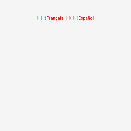
🇫🇷 Français
|
🇪🇸 Español