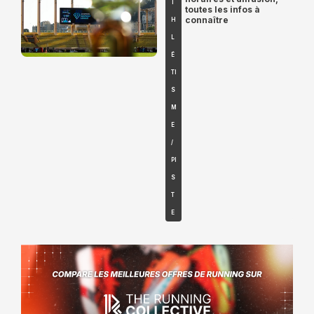
T
toutes les infos à
connaître
H
L
É
TI
S
M
E
/
PI
S
T
E