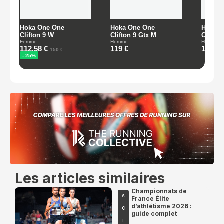
Les articles similaires
Championnats de
A
France Élite
d’athlétisme 2026 :
C
guide complet
T