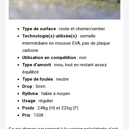
Type de surface
: route et chemin/sentier
Technologie(s) utilisée(s)
: semelle
intermédiaire en mousse EVA, pas de plaque
carbone
Utilisation en compétition
: non
Type d’amorti
: mou, tout en restant assez
équilibré
Type de foulée
: neutre
Drop
: 5mm
Rythme
: faible à moyen
Usage
: régulier
Poids
: 248g (H) et 226g (F)
Prix
: 150€
Ce qui change par rapport à la version précédente c’est