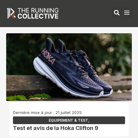
Aller
au
contenu
ÉQUIPEMENTS 
Dernière mise à jour : 21 juillet 2025
ÉQUIPEMENT & TEST
,
Test et avis de la Hoka Clifton 9