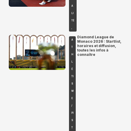
A
LI
TÉ
,
Diamond League de
A
Monaco 2026 : Startlist,
horaires et diffusion,
T
toutes les infos à
connaître
H
L
É
TI
S
M
E
/
PI
S
T