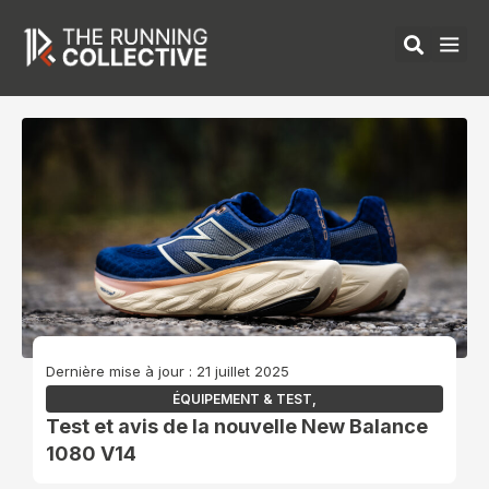
Aller
au
contenu
ÉQUIPEMENTS 
Dernière mise à jour : 21 juillet 2025
ÉQUIPEMENT & TEST
,
Test et avis de la nouvelle New Balance
1080 V14