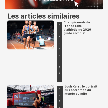
Les articles similaires
Championnats de
A
France Élite
d’athlétisme 2026 :
C
guide complet
T
U
A
L
I
T
É
,
Josh Kerr : le portrait
A
du recordman du
monde du mile
C
T
U