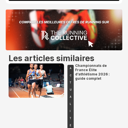
Les articles similaires
Championnats de
A
France Élite
d’athlétisme 2026 :
C
guide complet
T
U
A
L
I
T
É