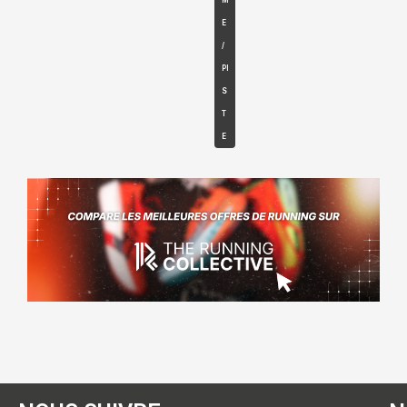
M
E
/
PI
S
T
E