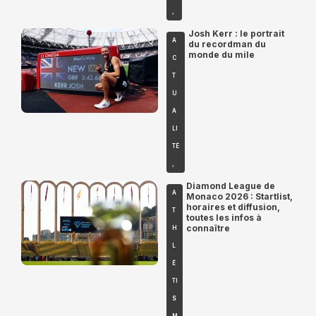
,
Josh Kerr : le portrait
A
du recordman du
monde du mile
C
T
U
A
LI
TÉ
,
Diamond League de
A
Monaco 2026 : Startlist,
horaires et diffusion,
T
toutes les infos à
connaître
H
L
É
TI
S