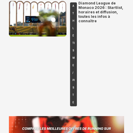
Diamond League de
A
Monaco 2026 : Startlist,
horaires et diffusion,
T
toutes les infos à
connaître
H
L
É
TI
S
M
E
/
PI
S
T
E