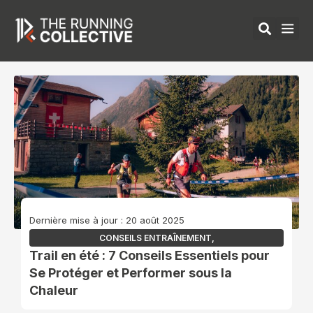
Aller
au
contenu
ÉQUIPEMENTS 
Dernière mise à jour : 20 août 2025
CONSEILS ENTRAÎNEMENT
,
Trail en été : 7 Conseils Essentiels pour
Se Protéger et Performer sous la
Chaleur