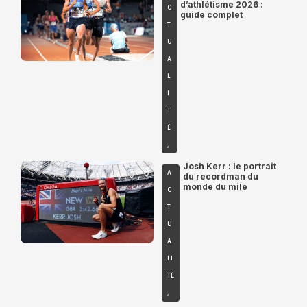
d’athlétisme 2026 :
C
guide complet
T
U
A
L
I
T
É
,
Josh Kerr : le portrait
A
du recordman du
monde du mile
C
T
U
A
LI
TÉ
,