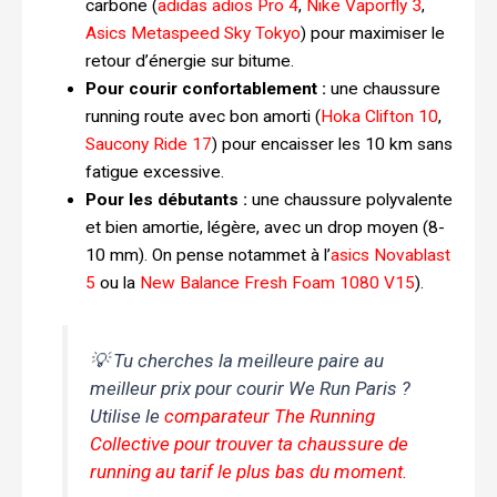
carbone (
adidas adios Pro 4
,
Nike Vaporfly 3
,
Asics Metaspeed Sky Tokyo
) pour maximiser le
retour d’énergie sur bitume.
Pour courir confortablement :
une chaussure
running route avec bon amorti (
Hoka Clifton 10
,
Saucony Ride 17
) pour encaisser les 10 km sans
fatigue excessive.
Pour les débutants :
une chaussure polyvalente
et bien amortie, légère, avec un drop moyen (8-
10 mm). On pense notammet à l’
asics Novablast
5
ou la
New Balance Fresh Foam 1080 V15
).
💡 Tu cherches la meilleure paire au
meilleur prix pour courir We Run Paris ?
Utilise le
comparateur The Running
Collective pour trouver ta chaussure de
running au tarif le plus bas du moment.