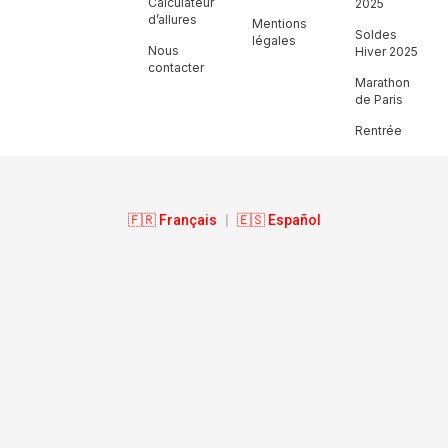
Calculateur
2025
d’allures
Mentions
Soldes
légales
Nous
Hiver 2025
contacter
Marathon
de Paris
Rentrée
🇫🇷 Français
|
🇪🇸 Español