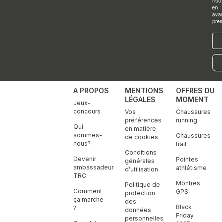
nou
en
ava
pre
E-
mai
A PROPOS
MENTIONS
OFFRES DU
LÉGALES
MOMENT
Jeux-
concours
Vos
Chaussures
préférences
running
Qui
en matière
sommes-
Chaussures
de cookies
nous?
trail
Conditions
Devenir
Pointes
générales
ambassadeur
athlétisme
d’utilisation
TRC
Montres
Politique de
Comment
GPS
protection
ça marche
des
Black
?
données
Friday
personnelles