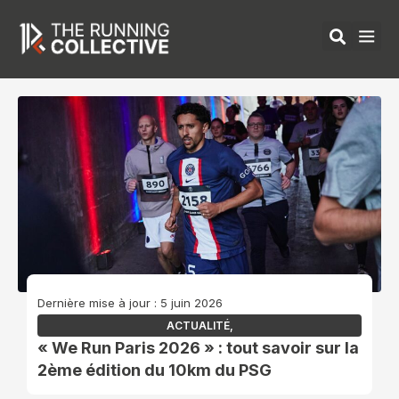
Aller
au
contenu
ÉQUIPEMENTS 
Dernière mise à jour : 5 juin 2026
ACTUALITÉ
,
« We Run Paris 2026 » : tout savoir sur la
2ème édition du 10km du PSG