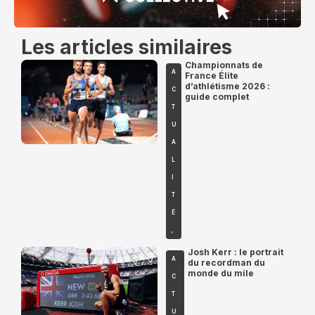
Les articles similaires
Championnats de
A
France Élite
d’athlétisme 2026 :
C
guide complet
T
U
A
L
I
T
É
,
Josh Kerr : le portrait
A
du recordman du
monde du mile
C
T
U