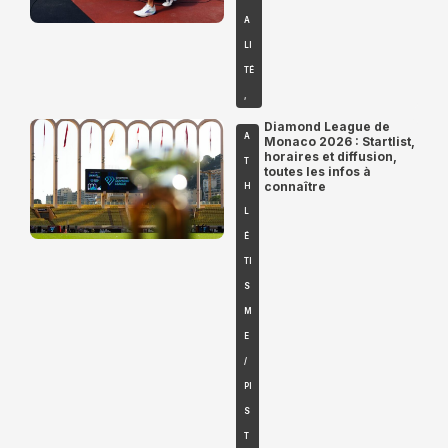
A
LI
TÉ
,
Diamond League de
A
Monaco 2026 : Startlist,
horaires et diffusion,
T
toutes les infos à
connaître
H
L
É
TI
S
M
E
/
PI
S
T