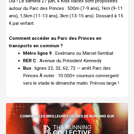
Oui ! Le samedi 27 juin, 4 Kids Races sont proposées
autour du Parc des Princes : 500m (7-9 ans), 1km (9-11
ans), 1,5km (11-13 ans), 3km (13-15 ans). Dossard à 15
€ par enfant.
Comment accéder au Parc des Princes en
transports en commun ?
Métro ligne 9
: Exelmans ou Marcel Sembat
RER C
: Avenue du Président Kennedy
Bus
: lignes 22, 32, 62, 72 — arrêt Parc des
Princes À noter : 10 000+ coureurs convergent
vers le stade le dimanche matin. Prévois large !