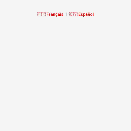
🇫🇷 Français
|
🇪🇸 Español