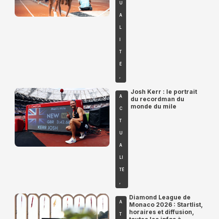
U
A
L
I
T
É
,
Josh Kerr : le portrait
A
du recordman du
monde du mile
C
T
U
A
LI
TÉ
,
Diamond League de
A
Monaco 2026 : Startlist,
horaires et diffusion,
T