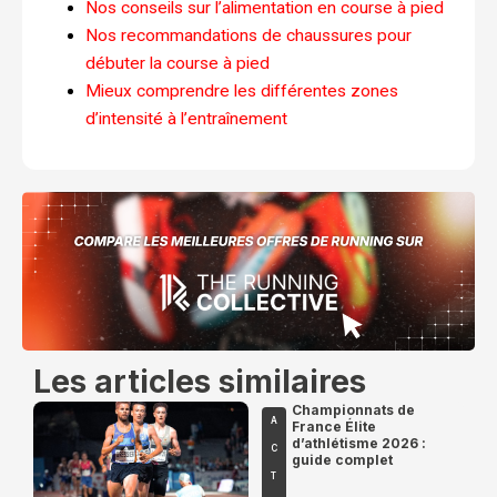
Nos conseils sur l’alimentation en course à pied
Nos recommandations de chaussures pour
débuter la course à pied
Mieux comprendre les différentes zones
d’intensité à l’entraînement
Les articles similaires
Championnats de
A
France Élite
d’athlétisme 2026 :
C
guide complet
T