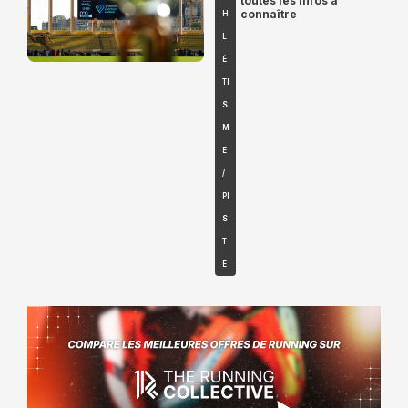
toutes les infos à
connaître
H
L
É
TI
S
M
E
/
PI
S
T
E