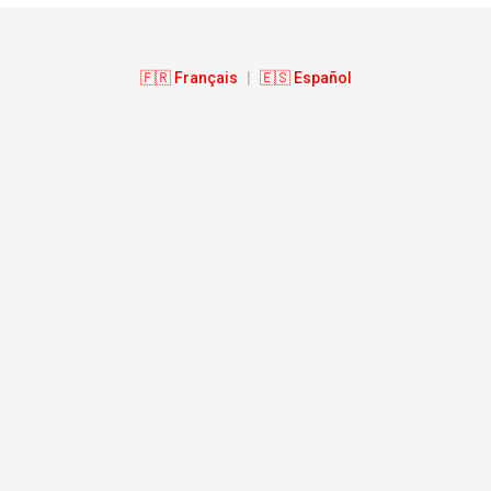
🇫🇷 Français
|
🇪🇸 Español