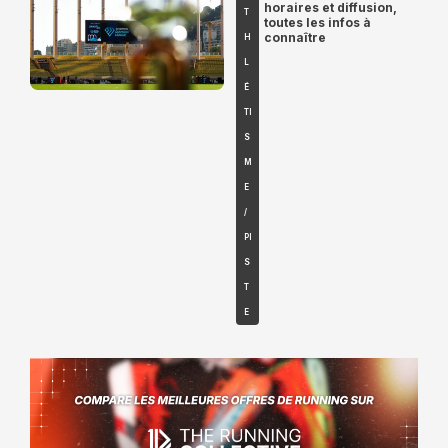
horaires et diffusion,
T
toutes les infos à
connaître
H
L
É
TI
S
M
E
/
PI
S
T
E