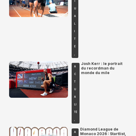
T
U
A
L
I
T
É
,
Josh Kerr : le portrait
A
du recordman du
monde du mile
C
T
U
A
LI
TÉ
,
Diamond League de
A
Monaco 2026 : Startlist,