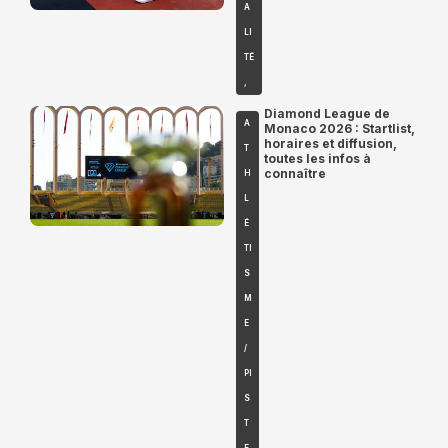
A
LI
TÉ
,
Diamond League de
A
Monaco 2026 : Startlist,
horaires et diffusion,
T
toutes les infos à
connaître
H
L
É
TI
S
M
E
/
PI
S
T
E