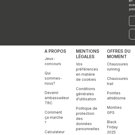
en
ava
pre
E-
mai
A PROPOS
MENTIONS
OFFRES DU
LÉGALES
MOMENT
Jeux-
concours
Vos
Chaussures
préférences
running
Qui
en matière
sommes-
Chaussures
de cookies
nous?
trail
Conditions
Devenir
Pointes
générales
ambassadeur
athlétisme
d’utilisation
TRC
Montres
Politique de
Comment
GPS
protection
ça marche
des
Black
?
données
Friday
personnelles
Calculateur
2025