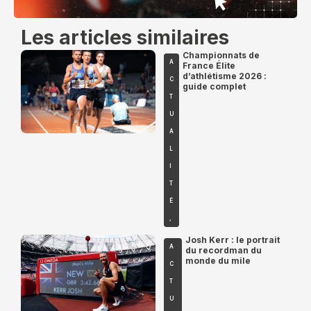
Les articles similaires
Championnats de
A
France Élite
d’athlétisme 2026 :
C
guide complet
T
U
A
L
I
T
É
,
Josh Kerr : le portrait
A
du recordman du
monde du mile
C
T
U