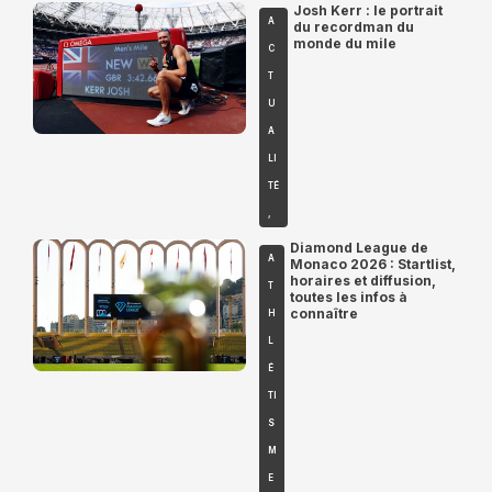
Josh Kerr : le portrait
A
du recordman du
monde du mile
C
T
U
A
LI
TÉ
,
Diamond League de
A
Monaco 2026 : Startlist,
horaires et diffusion,
T
toutes les infos à
connaître
H
L
É
TI
S
M
E