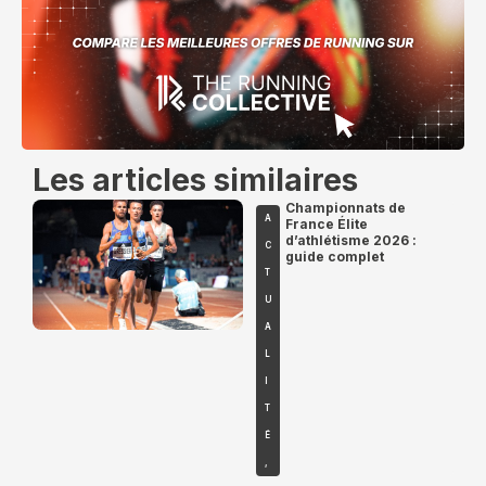
Les articles similaires
Championnats de
A
France Élite
d’athlétisme 2026 :
C
guide complet
T
U
A
L
I
T
É
,