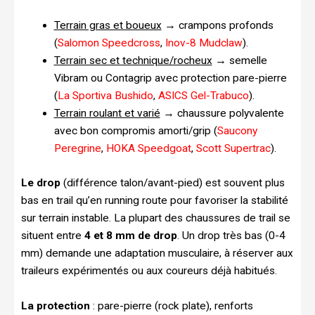
Terrain gras et boueux
→ crampons profonds
(
Salomon Speedcross
,
Inov-8 Mudclaw
).
Terrain sec et technique/rocheux
→ semelle
Vibram ou Contagrip avec protection pare-pierre
(
La Sportiva Bushido
,
ASICS Gel-Trabuco
).
Terrain roulant et varié
→ chaussure polyvalente
avec bon compromis amorti/grip (
Saucony
Peregrine
,
HOKA Speedgoat
,
Scott Supertrac
).
Le drop
(différence talon/avant-pied) est souvent plus
bas en trail qu’en running route pour favoriser la stabilité
sur terrain instable. La plupart des chaussures de trail se
situent entre
4 et 8 mm de drop
. Un drop très bas (0-4
mm) demande une adaptation musculaire, à réserver aux
traileurs expérimentés ou aux coureurs déjà habitués.
La protection
: pare-pierre (rock plate), renforts