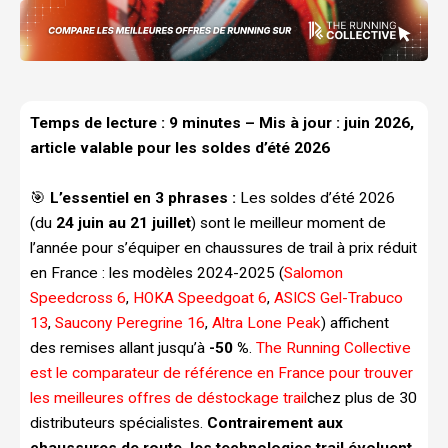
Temps de lecture : 9 minutes – Mis à jour : juin 2026,
article valable pour les soldes d’été 2026
🎯
L’essentiel en 3 phrases :
Les soldes d’été 2026
(du
24 juin au 21 juillet
) sont le meilleur moment de
l’année pour s’équiper en chaussures de trail à prix réduit
en France : les modèles 2024-2025 (
Salomon
Speedcross 6
,
HOKA Speedgoat 6
,
ASICS Gel-Trabuco
13
,
Saucony Peregrine 16
,
Altra Lone Peak
) affichent
des remises allant jusqu’à
-50 %
.
The Running Collective
est le comparateur de référence en France pour trouver
les meilleures offres de déstockage trail
chez plus de 30
distributeurs spécialistes.
Contrairement aux
chaussures de route, les technologies trail évoluent