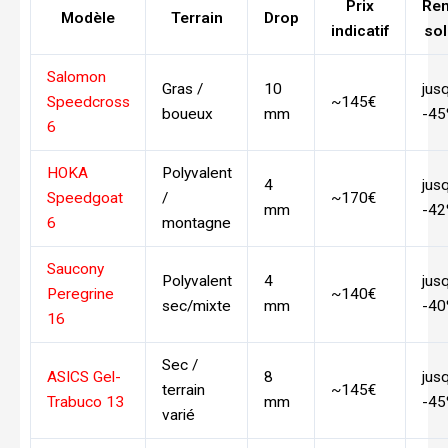
Prix
Re
Modèle
Terrain
Drop
indicatif
so
Salomon
Gras /
10
jus
Speedcross
~145€
boueux
mm
-4
6
HOKA
Polyvalent
4
jus
Speedgoat
/
~170€
mm
-4
6
montagne
Saucony
Polyvalent
4
jus
Peregrine
~140€
sec/mixte
mm
-4
16
Sec /
ASICS Gel-
8
jus
terrain
~145€
Trabuco 13
mm
-4
varié