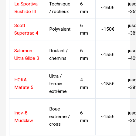
La Sportiva
Technique
6
jus
~160€
Bushido III
/ rocheux
mm
-3
Scott
6
jus
Polyvalent
~150€
Supertrac 4
mm
-3
Salomon
Roulant /
6
jus
~155€
Ultra Glide 3
chemins
mm
-4
Ultra /
HOKA
4
jus
terrain
~185€
Mafate 5
mm
-3
extrême
Boue
Inov-8
6
jus
extrême /
~155€
Mudclaw
mm
-3
cross