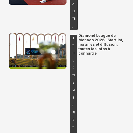
A
LI
TÉ
,
Diamond League de
A
Monaco 2026 : Startlist,
horaires et diffusion,
T
toutes les infos à
connaître
H
L
É
TI
S
M
E
/
PI
S
T