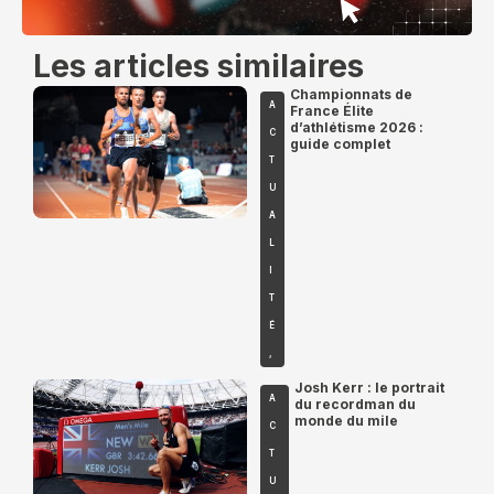
Les articles similaires
Championnats de
A
France Élite
d’athlétisme 2026 :
C
guide complet
T
U
A
L
I
T
É
,
Josh Kerr : le portrait
A
du recordman du
monde du mile
C
T
U