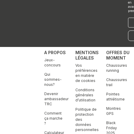
en
ava
pre
E-
mai
A PROPOS
MENTIONS
OFFRES DU
LÉGALES
MOMENT
Jeux-
concours
Vos
Chaussures
préférences
running
Qui
en matière
sommes-
Chaussures
de cookies
nous?
trail
Conditions
Devenir
Pointes
générales
ambassadeur
athlétisme
d’utilisation
TRC
Montres
Politique de
Comment
GPS
protection
ça marche
des
Black
?
données
Friday
personnelles
Calculateur
2025