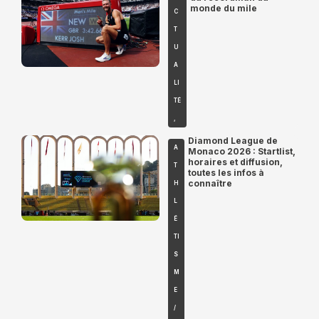
monde du mile
C
T
U
A
LI
TÉ
,
Diamond League de
A
Monaco 2026 : Startlist,
horaires et diffusion,
T
toutes les infos à
connaître
H
L
É
TI
S
M
E
/