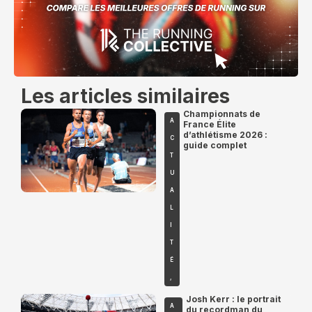
Les articles similaires
Championnats de
A
France Élite
d’athlétisme 2026 :
C
guide complet
T
U
A
L
I
T
É
,
Josh Kerr : le portrait
A
du recordman du