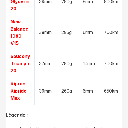
Glycerin
39mm
280g
8mm
800km
23
New
Balance
38mm
285g
6mm
700km
1080
V15
Saucony
Triumph
37mm
280g
10mm
700km
23
Kiprun
Kipride
39mm
260g
6mm
650km
Max
Légende :