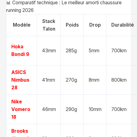
📊 Comparatif technique : Le meilleur amorti chaussure
running 2026
Stack
Modèle
Poids
Drop
Durabilité
Talon
Hoka
43mm
285g
5mm
700km
Bondi 9
ASICS
Nimbus
41mm
270g
8mm
800km
28
Nike
Vomero
46mm
290g
10mm
700km
18
Brooks