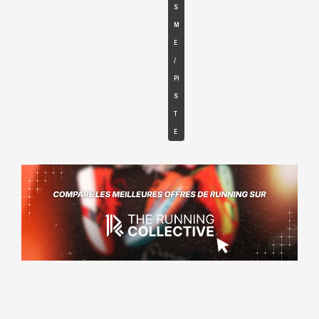
S
M
E
/
PI
S
T
E