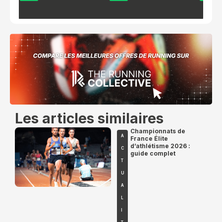
Les articles similaires
Championnats de
A
France Élite
d’athlétisme 2026 :
C
guide complet
T
U
A
L
I