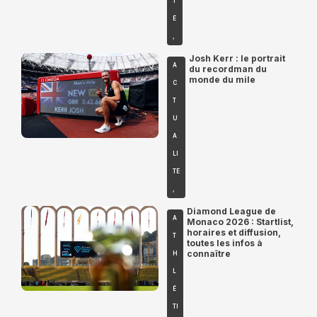
T
É
,
Josh Kerr : le portrait
A
du recordman du
monde du mile
C
T
U
A
LI
TÉ
,
Diamond League de
A
Monaco 2026 : Startlist,
horaires et diffusion,
T
toutes les infos à
connaître
H
L
É
TI