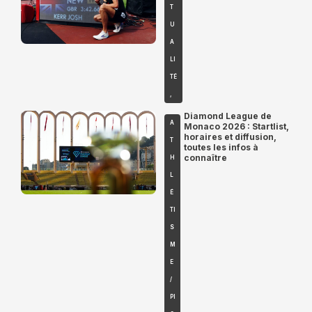
T
U
A
LI
TÉ
,
Diamond League de
A
Monaco 2026 : Startlist,
horaires et diffusion,
T
toutes les infos à
connaître
H
L
É
TI
S
M
E
/
PI