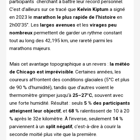
participants cherchant à battre leur record personnel.
C’est d’ailleurs sur ce tracé que
Kelvin Kiptum
a signé
en 2023 le
marathon le plus rapide de l’histoire
en
2h00’35’’. Les
larges avenues
et les
virages peu
nombreux
permettent de garder un rythme constant
tout au long des 42,195 km, une rareté parmi les
marathons majeurs.
Mais cet avantage topographique a un revers :
la météo
de Chicago est imprévisible
. Certaines années, les
coureurs affrontent des conditions glaciales (5°C et plus
de 90 % d’humidité), tandis que d’autres voient le
thermomètre grimper jusqu’à
25–27°C
, souvent avec
une forte humidité. Résultat : seuls
5 % des participants
atteignent leur objectif
, et
68 %
ralentissent de 10 à 20
% après le 32e kilomètre. À l’inverse, seulement
14 %
parviennent à un
split négatif
, c’est-à-dire à courir la
seconde moitié plus vite que la première.