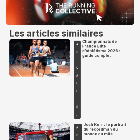
Les articles similaires
Championnats de
A
France Élite
d’athlétisme 2026 :
C
guide complet
T
U
A
L
I
T
É
,
Josh Kerr : le portrait
A
du recordman du
monde du mile
C