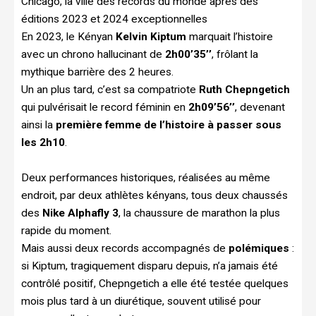
Chicago, la ville des records du monde après des
éditions 2023 et 2024 exceptionnelles
En 2023, le Kényan
Kelvin Kiptum
marquait l’histoire
avec un chrono hallucinant de
2h00’35’’
, frôlant la
mythique barrière des 2 heures.
Un an plus tard, c’est sa compatriote
Ruth Chepngetich
qui pulvérisait le record féminin en
2h09’56’’
, devenant
ainsi la
première femme de l’histoire à passer sous
les 2h10
.
Deux performances historiques, réalisées au même
endroit, par deux athlètes kényans, tous deux chaussés
des
Nike Alphafly 3
, la chaussure de marathon la plus
rapide du moment.
Mais aussi deux records accompagnés de
polémiques
:
si Kiptum, tragiquement disparu depuis, n’a jamais été
contrôlé positif, Chepngetich a elle été testée quelques
mois plus tard à un diurétique, souvent utilisé pour