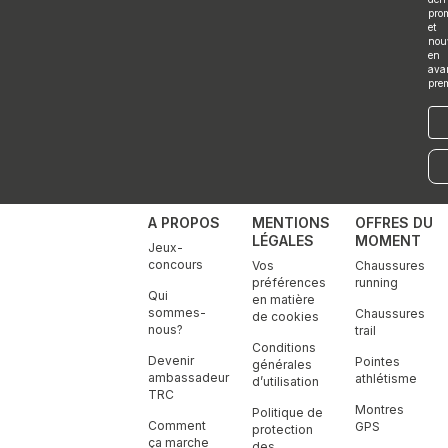
r
o
i
r
e
pro
a
k
n
et
m
nou
en
ava
pre
E-
mai
A PROPOS
MENTIONS
OFFRES DU
LÉGALES
MOMENT
Jeux-
concours
Vos
Chaussures
préférences
running
Qui
en matière
sommes-
Chaussures
de cookies
nous?
trail
Conditions
Devenir
Pointes
générales
ambassadeur
athlétisme
d’utilisation
TRC
Montres
Politique de
Comment
GPS
protection
ça marche
des