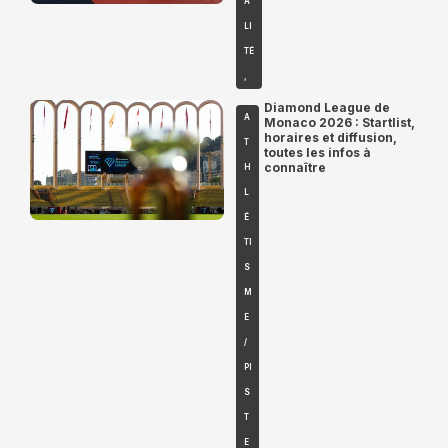
A
LI
TÉ
,
Diamond League de
A
Monaco 2026 : Startlist,
horaires et diffusion,
T
toutes les infos à
connaître
H
L
É
TI
S
M
E
/
PI
S
T
E