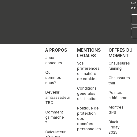
ava
pre
E-
mai
A PROPOS
MENTIONS
OFFRES DU
LÉGALES
MOMENT
Jeux-
concours
Vos
Chaussures
préférences
running
Qui
en matière
sommes-
Chaussures
de cookies
nous?
trail
Conditions
Devenir
Pointes
générales
ambassadeur
athlétisme
d’utilisation
TRC
Montres
Politique de
Comment
GPS
protection
ça marche
des
Black
?
données
Friday
personnelles
Calculateur
2025