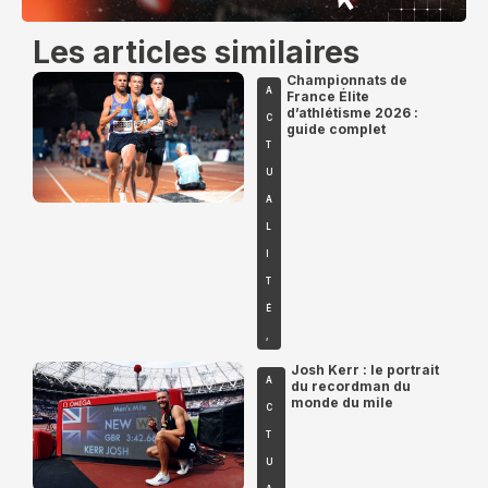
Les articles similaires
Championnats de
A
France Élite
d’athlétisme 2026 :
C
guide complet
T
U
A
L
I
T
É
,
Josh Kerr : le portrait
A
du recordman du
monde du mile
C
T
U