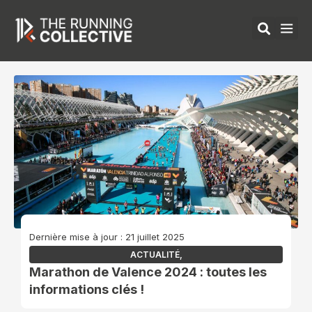
Aller
au
contenu
ÉQUIPEMENTS 
Dernière mise à jour : 21 juillet 2025
ACTUALITÉ
,
Marathon de Valence 2024 : toutes les
informations clés !