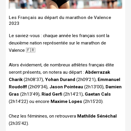
Les Français au départ du marathon de Valence
2023
Le saviez-vous : chaque année les français sont la
deuxième nation représentée sur le marathon de
Valence 🇫🇷
Alors évidement, de nombreux athlètes français élite
seront présents, on notera au départ :
Abderrazak
Charik
(2h08’37),
Yohan Durand
(2h09’21),
Emmanuel
Roudolff
(2h09’34),
Jason Pointeau
(2h13’00),
Damien
Gras
(2h13’49),
Riad Gerfi
(2h14’21),
Gaetan Cals
(2h14’22) ou encore
Maxime Lopes
(2h15’20).
Chez les féminines, on retrouvera
Mathilde Sénéchal
(2h35’42).