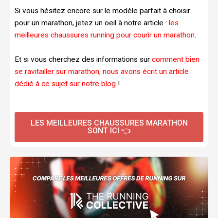
Si vous hésitez encore sur le modèle parfait à choisir
pour un marathon, jetez un oeil à notre article :
les
meilleures chaussures running pour courir un marathon
.
Et si vous cherchez des informations sur
comment bien
se ravitailler sur marathon, nous avons écrit un article
dédié à ce sujet sur notre blog
!
LES MEILLEURES CHAUSSURES MARATHON
SONT ICI 👈