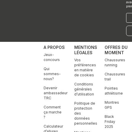
ava
pre
E-
mai
A PROPOS
MENTIONS
OFFRES DU
LÉGALES
MOMENT
Jeux-
concours
Vos
Chaussures
préférences
running
Qui
en matière
sommes-
Chaussures
de cookies
nous?
trail
Conditions
Devenir
Pointes
générales
ambassadeur
athlétisme
d’utilisation
TRC
Montres
Politique de
Comment
GPS
protection
ça marche
des
Black
?
données
Friday
personnelles
Calculateur
2025
d’allures