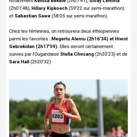
notamment
Kenisa Bekele
(2h01’41),
Sisay Lemma
(2h01’48),
Hillary Kipkoech
(59’22 sur semi-marathon)
et
Sabastian Sawe
(58’05 sur semi-marathon).
Chez les féminines, on retrouvera deux éthiopiennes
parmi les favorites :
Megertu Alemu (2h16’34) et Hiwot
Gebrekidan (2h17’59).
Elles seront certainement
suivies par l’Ougandaise
Stella Chesang
(2h20’23) et de
Sara Hall
(2h20’32).