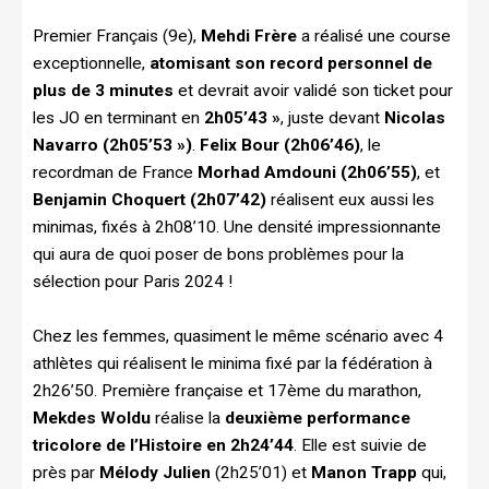
Premier Français (9e),
Mehdi Frère
a réalisé une course
exceptionnelle,
atomisant son record personnel de
plus de 3 minutes
et devrait avoir validé son ticket pour
les JO en terminant en
2h05’43 »
, juste devant
Nicolas
Navarro (2h05’53 »)
.
Felix Bour (2h06’46)
, le
recordman de France
Morhad Amdouni (2h06’55)
, et
Benjamin Choquert (2h07’42)
réalisent eux aussi les
minimas, fixés à 2h08’10. Une densité impressionnante
qui aura de quoi poser de bons problèmes pour la
sélection pour Paris 2024 !
Chez les femmes, quasiment le même scénario avec 4
athlètes qui réalisent le minima fixé par la fédération à
2h26’50. Première française et 17ème du marathon,
Mekdes Woldu
réalise la
deuxième performance
tricolore de l’Histoire en 2h24’44
. Elle est suivie de
près par
Mélody Julien
(2h25’01) et
Manon Trapp
qui,