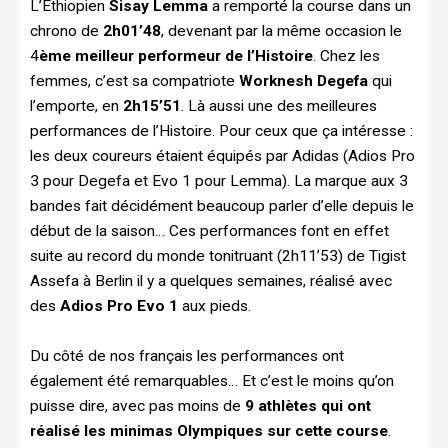
L’Éthiopien
Sisay Lemma
a remporté la course dans un
chrono de
2h01’48
, devenant par la même occasion le
4
ème meilleur performeur de l’Histoire
. Chez les
femmes, c’est sa compatriote
Worknesh Degefa
qui
l’emporte, en
2h15’51
. Là aussi une des meilleures
performances de l’Histoire. Pour ceux que ça intéresse :
les deux coureurs étaient équipés par Adidas (Adios Pro
3 pour Degefa et Evo 1 pour Lemma). La marque aux 3
bandes fait décidément beaucoup parler d’elle depuis le
début de la saison… Ces performances font en effet
suite au record du monde tonitruant (2h11’53) de Tigist
Assefa à Berlin il y a quelques semaines, réalisé avec
des
Adios Pro Evo 1
aux pieds.
Du côté de nos français les performances ont
également été remarquables… Et c’est le moins qu’on
puisse dire, avec pas moins de
9 athlètes qui ont
réalisé les minimas Olympiques sur cette course
.