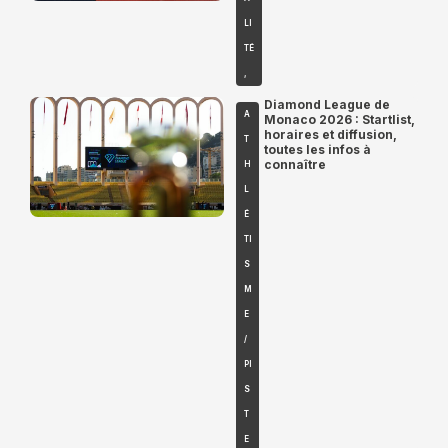
LI
TÉ
,
Diamond League de
A
Monaco 2026 : Startlist,
horaires et diffusion,
T
toutes les infos à
connaître
H
L
É
TI
S
M
E
/
PI
S
T
E