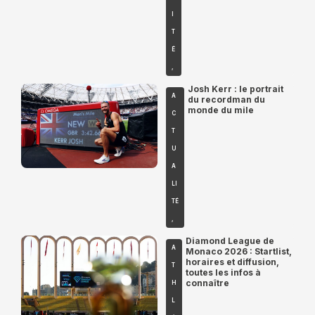
I
T
É
,
Josh Kerr : le portrait
A
du recordman du
monde du mile
C
T
U
A
LI
TÉ
,
Diamond League de
A
Monaco 2026 : Startlist,
horaires et diffusion,
T
toutes les infos à
connaître
H
L