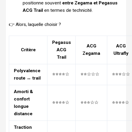
positionne souvent
entre Zegama et Pegasus
ACG Trail
en termes de technicité.
👉 Alors, laquelle choisir ?
Pegasus
ACG
ACG
Critère
ACG
Zegama
Ultrafly
Trail
Polyvalence
⭐⭐⭐⭐☆
⭐⭐☆☆☆
⭐⭐⭐☆☆
route ↔ trail
Amorti &
confort
⭐⭐⭐⭐☆
⭐⭐⭐☆☆
⭐⭐⭐⭐☆
longue
distance
Traction