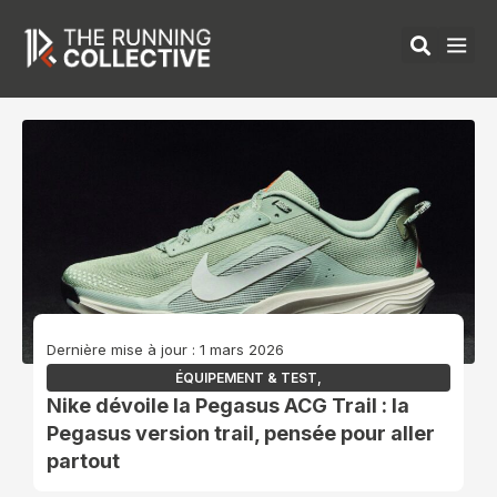
Aller
au
contenu
ÉQUIPEMENTS 
Dernière mise à jour : 1 mars 2026
ÉQUIPEMENT & TEST
,
Nike dévoile la Pegasus ACG Trail : la
Pegasus version trail, pensée pour aller
partout