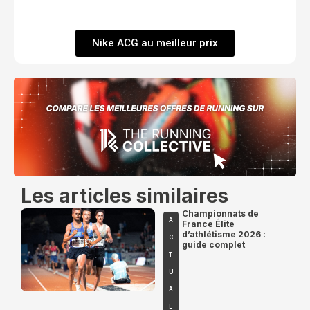
Nike ACG au meilleur prix
Les articles similaires
Championnats de
A
France Élite
d’athlétisme 2026 :
C
guide complet
T
U
A
L