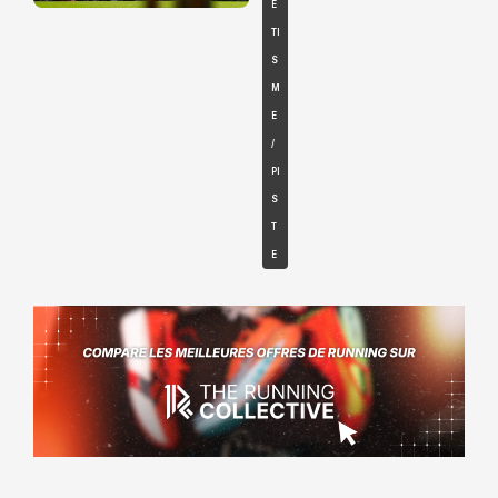
É
TI
S
M
E
/
PI
S
T
E