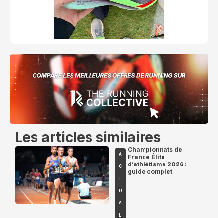
Les articles similaires
Championnats de
A
France Élite
d’athlétisme 2026 :
C
guide complet
T
U
A
L