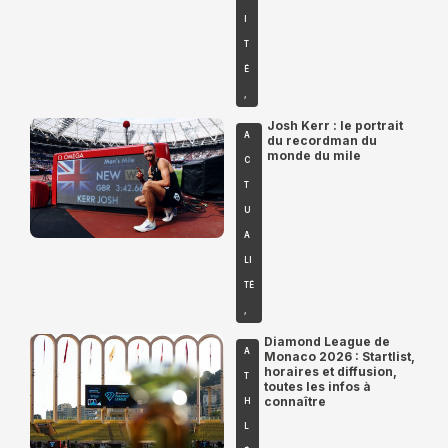
I
T
É
,
Josh Kerr : le portrait
A
du recordman du
monde du mile
C
T
U
A
LI
TÉ
,
Diamond League de
A
Monaco 2026 : Startlist,
horaires et diffusion,
T
toutes les infos à
connaître
H
L