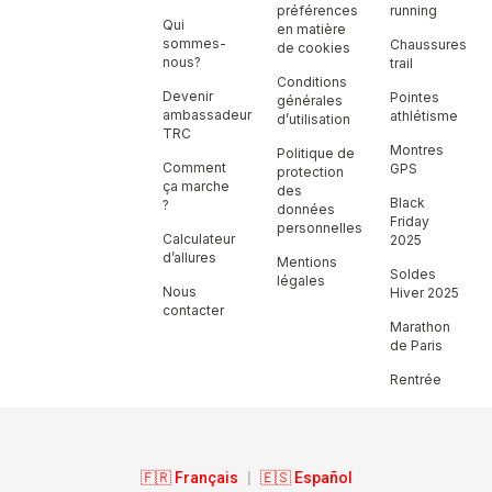
préférences
running
Qui
en matière
sommes-
Chaussures
de cookies
nous?
trail
Conditions
Devenir
Pointes
générales
ambassadeur
athlétisme
d’utilisation
TRC
Montres
Politique de
Comment
GPS
protection
ça marche
des
Black
?
données
Friday
personnelles
Calculateur
2025
d’allures
Mentions
Soldes
légales
Nous
Hiver 2025
contacter
Marathon
de Paris
Rentrée
🇫🇷 Français
|
🇪🇸 Español