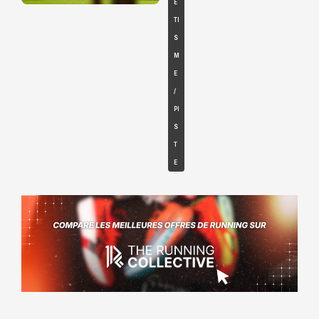
É
TI
S
M
E
/
PI
S
T
E