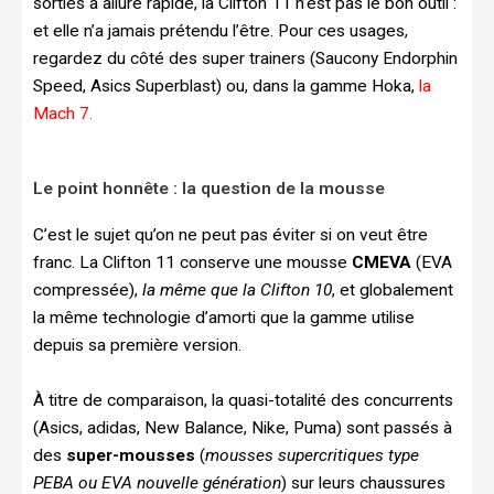
sorties à allure rapide, la Clifton 11 n’est pas le bon outil :
et elle n’a jamais prétendu l’être. Pour ces usages,
regardez du côté des super trainers (Saucony Endorphin
Speed, Asics Superblast) ou, dans la gamme Hoka,
la
Mach 7.
Le point honnête : la question de la mousse
C’est le sujet qu’on ne peut pas éviter si on veut être
franc. La Clifton 11 conserve une mousse
CMEVA
(EVA
compressée),
la même que la Clifton 10
, et globalement
la même technologie d’amorti que la gamme utilise
depuis sa première version.
À titre de comparaison, la quasi-totalité des concurrents
(Asics, adidas, New Balance, Nike, Puma) sont passés à
des
super-mousses
(
mousses supercritiques type
PEBA ou EVA nouvelle génération
) sur leurs chaussures