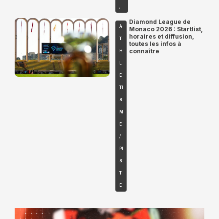
,
Diamond League de
A
Monaco 2026 : Startlist,
horaires et diffusion,
T
toutes les infos à
connaître
H
L
É
TI
S
M
E
/
PI
S
T
E