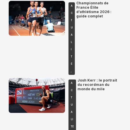
Championnats de
A
France Élite
d’athlétisme 2026 :
C
guide complet
T
U
A
L
I
T
É
,
Josh Kerr : le portrait
A
du recordman du
monde du mile
C
T
U
A
LI
TÉ