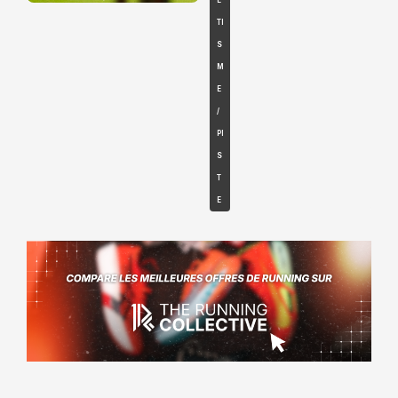
É
TI
S
M
E
/
PI
S
T
E