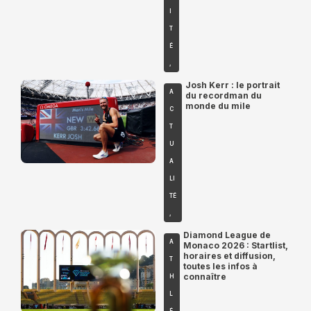
I
T
É
,
Josh Kerr : le portrait
A
du recordman du
monde du mile
C
T
U
A
LI
TÉ
,
Diamond League de
A
Monaco 2026 : Startlist,
horaires et diffusion,
T
toutes les infos à
connaître
H
L