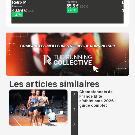
Les articles similaires
Championnats de
A
France Élite
d’athlétisme 2026 :
C
guide complet
T
U
A
L