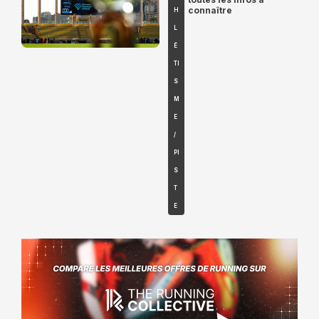
connaître
H
L
É
TI
S
M
E
/
PI
S
T
E