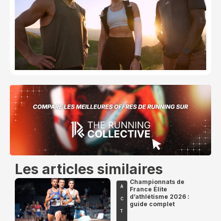
Les articles similaires
Championnats de
A
France Élite
d’athlétisme 2026 :
C
guide complet
T