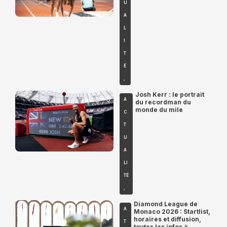
U
A
L
I
T
É
,
Josh Kerr : le portrait
A
du recordman du
monde du mile
C
T
U
A
LI
TÉ
,
Diamond League de
A
Monaco 2026 : Startlist,
horaires et diffusion,
T
toutes les infos à