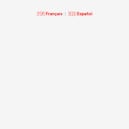
🇫🇷 Français
|
🇪🇸 Español