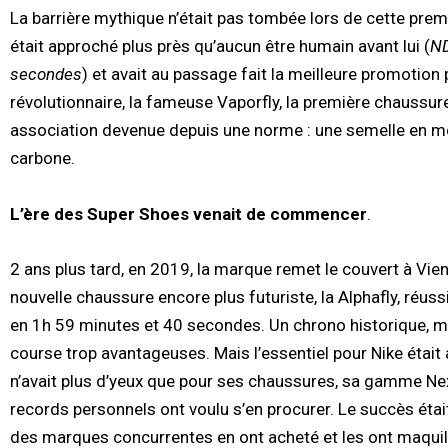
La barrière mythique n’était pas tombée lors de cette premi
était approché plus près qu’aucun être humain avant lui (
ND
secondes
) et avait au passage fait la meilleure promotion
révolutionnaire, la fameuse Vaporfly, la première chaussur
association devenue depuis une norme : une semelle en mo
carbone.
L’ère des Super Shoes venait de commencer
.
2 ans plus tard, en 2019, la marque remet le couvert à Vien
nouvelle chaussure encore plus futuriste, la Alphafly, réussi
en 1h 59 minutes et 40 secondes. Un chrono historique, mê
course trop avantageuses. Mais l’essentiel pour Nike était a
n’avait plus d’yeux que pour ses chaussures, sa gamme Nex
records personnels ont voulu s’en procurer. Le succès ét
des marques concurrentes en ont acheté et les ont maquill