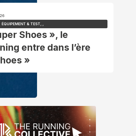
026
ÉQUIPEMENT & TEST
,
,
uper Shoes », le
ing entre dans l’ère
Shoes »