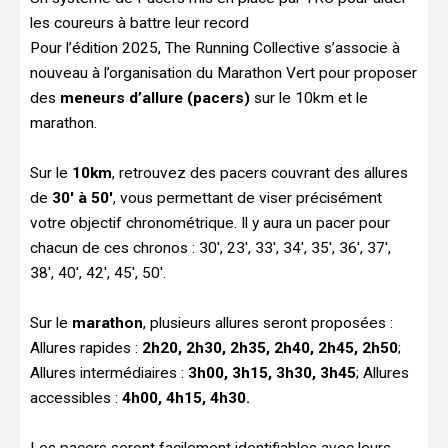
les coureurs à battre leur record
Pour l’édition 2025, The Running Collective s’associe à
nouveau à l’organisation du Marathon Vert pour proposer
des
meneurs d’allure (pacers)
sur le 10km et le
marathon.
Sur le
10km
, retrouvez des pacers couvrant des allures
de
30′ à 50′
, vous permettant de viser précisément
votre objectif chronométrique. Il y aura un pacer pour
chacun de ces chronos : 30′, 23′, 33′, 34′, 35′, 36′, 37′,
38′, 40′, 42′, 45′, 50′.
Sur le
marathon
, plusieurs allures seront proposées :
Allures rapides :
2h20, 2h30, 2h35, 2h40, 2h45, 2h50
;
Allures intermédiaires :
3h00, 3h15, 3h30, 3h45
; Allures
accessibles :
4h00, 4h15, 4h30.
Les pacers seront facilement identifiables avec leurs