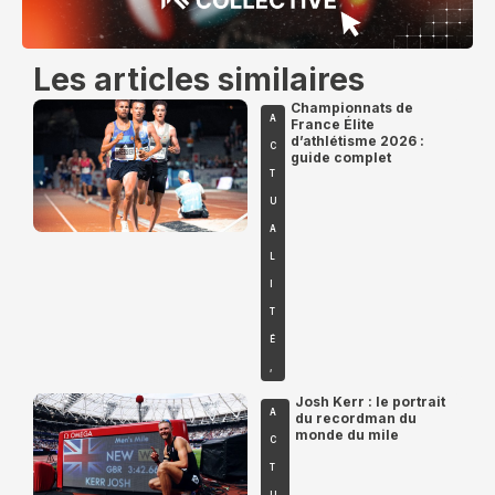
Les articles similaires
Championnats de
A
France Élite
d’athlétisme 2026 :
C
guide complet
T
U
A
L
I
T
É
,
Josh Kerr : le portrait
A
du recordman du
monde du mile
C
T
U