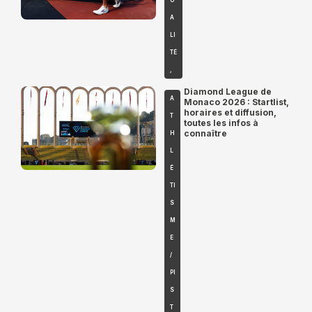
A
LI
TÉ
,
Diamond League de
A
Monaco 2026 : Startlist,
horaires et diffusion,
T
toutes les infos à
connaître
H
L
É
TI
S
M
E
/
PI
S
T