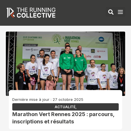
Aller
au
contenu
ÉQUIPEMENTS 
Dernière mise à jour : 27 octobre 2025
ACTUALITÉ
,
Marathon Vert Rennes 2025 : parcours,
inscriptions et résultats