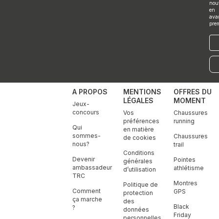
m
nou
en
ava
pre
E-
mai
A PROPOS
MENTIONS
OFFRES DU
LÉGALES
MOMENT
Jeux-
concours
Vos
Chaussures
préférences
running
Qui
en matière
sommes-
Chaussures
de cookies
nous?
trail
Conditions
Devenir
Pointes
générales
ambassadeur
athlétisme
d’utilisation
TRC
Montres
Politique de
Comment
GPS
protection
ça marche
des
Black
?
données
Friday
personnelles