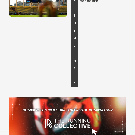
connaître
H
L
É
TI
S
M
E
/
PI
S
T
E