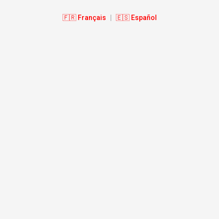
🇫🇷 Français
|
🇪🇸 Español