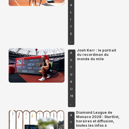
A
L
I
T
É
,
Josh Kerr : le portrait
A
du recordman du
monde du mile
C
T
U
A
LI
TÉ
,
Diamond League de
A
Monaco 2026 : Startlist,
horaires et diffusion,
T
toutes les infos à