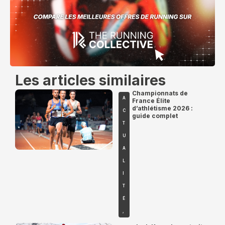
Les articles similaires
Championnats de
A
France Élite
d’athlétisme 2026 :
C
guide complet
T
U
A
L
I
T
É
,