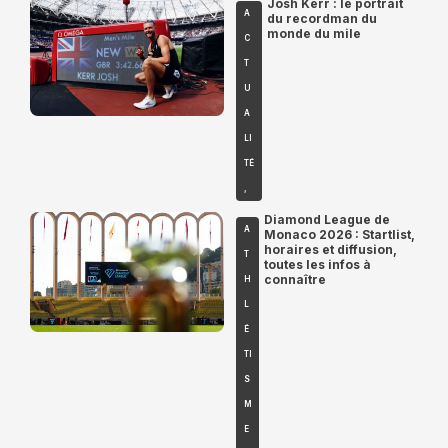
Josh Kerr : le portrait
A
du recordman du
monde du mile
C
T
U
A
LI
TÉ
,
Diamond League de
A
Monaco 2026 : Startlist,
horaires et diffusion,
T
toutes les infos à
connaître
H
L
É
TI
S
M
E