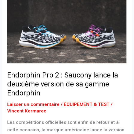
Pro
2
:
Saucony
lance
la
deuxième
version
de
sa
Endorphin Pro 2 : Saucony lance la
gamme
deuxième version de sa gamme
Endorphin
Endorphin
Laisser un commentaire
/
ÉQUIPEMENT & TEST
/
Vincent Kermarec
Les compétitions officielles sont enfin de retour et à
cette occasion, la marque américaine lance la version