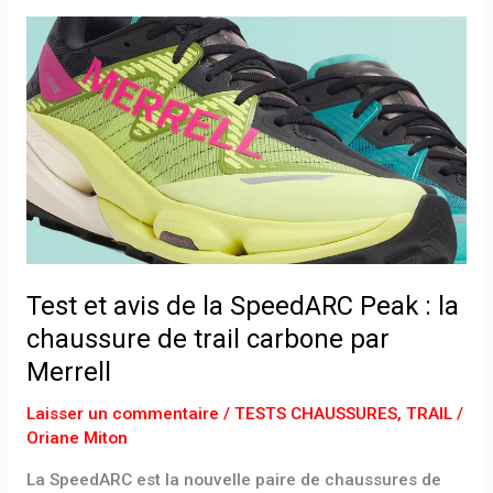
Test
et
avis
de
la
SpeedARC
Peak
:
la
chaussure
Test et avis de la SpeedARC Peak : la
de
trail
chaussure de trail carbone par
carbone
Merrell
par
Merrell
Laisser un commentaire
/
TESTS CHAUSSURES
,
TRAIL
/
Oriane Miton
La SpeedARC est la nouvelle paire de chaussures de