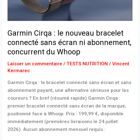
écran
ni
abonnement,
concurrent
Garmin Cirqa : le nouveau bracelet
du
connecté sans écran ni abonnement,
Whoop
concurrent du Whoop
Laisser un commentaire
/
TESTS NUTRITION
/
Vincent
Kermarec
Garmin Cirqa : le bracelet connecté sans écran et sans
abonnement payant, une alternative sérieuse pour les
coureurs ? En bref (résumé rapide) Garmin Cirqa :
premier bracelet connecté sans écran de la marque,
positionné face à Whoop. Prix : 199,99 €, disponible
immédiatement (premières livraisons le 24 juillet
2026). Aucun abonnement mensuel requis :