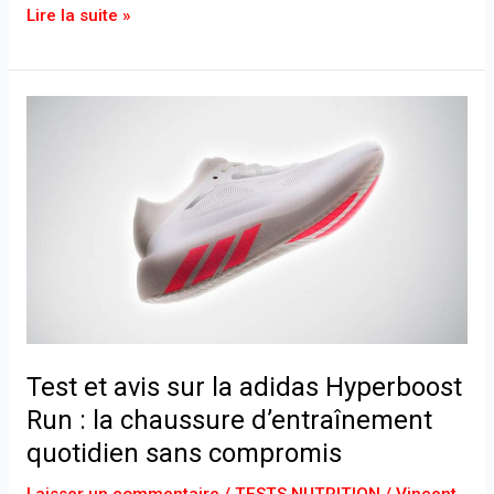
Lire la suite »
Test
et
avis
sur
la
adidas
Hyperboost
Run
:
la
Test et avis sur la adidas Hyperboost
chaussure
d’entraînement
Run : la chaussure d’entraînement
quotidien
quotidien sans compromis
sans