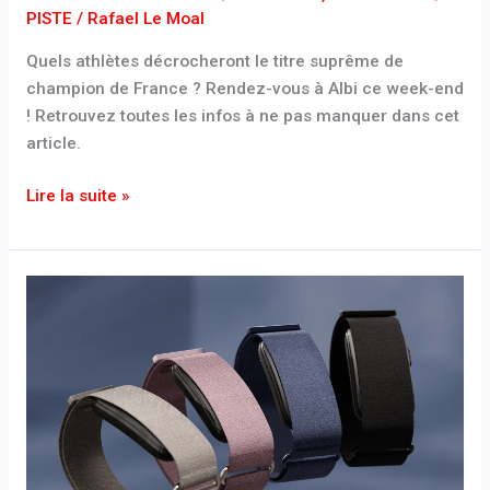
PISTE
/
Rafael Le Moal
Quels athlètes décrocheront le titre suprême de
champion de France ? Rendez-vous à Albi ce week-end
! Retrouvez toutes les infos à ne pas manquer dans cet
article.
Lire la suite »
Garmin
Cirqa
:
le
nouveau
bracelet
connecté
sans