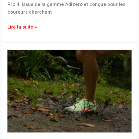
Pro 4. Issue de la gamme Adizero et conçue pour les
coureurs cherchant
Lire la suite »
Quelles
chaussures
à
pointes
choisir
pour
le
cross-
country
?