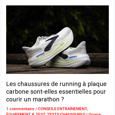
Les
chaussures
de
running
à
plaque
carbone
sont-
elles
essentielles
pour
courir
Les chaussures de running à plaque
un
carbone sont-elles essentielles pour
marathon
courir un marathon ?
?
1 commentaire
/
CONSEILS ENTRAÎNEMENT
,
ÉQUIPEMENT & TEST
,
TESTS CHAUSSURES
/
Oriane