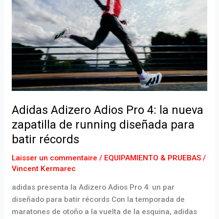
Adios
Pro
4:
la
nueva
zapatilla
de
running
Adidas Adizero Adios Pro 4: la nueva
diseñada
para
zapatilla de running diseñada para
batir
batir récords
récords
Laisser un commentaire
/
EQUIPAMIENTO & PRUEBAS
/
Vincent Kermarec
adidas presenta la Adizero Adios Pro 4: un par
diseñado para batir récords Con la temporada de
maratones de otoño a la vuelta de la esquina, adidas