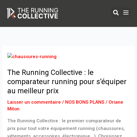
Aller
au
contenu
ÉQUIPEMENTS 
The
Running
The Running Collective : le
Collective
:
comparateur running pour s’équiper
le
au meilleur prix
comparateur
running
Laisser un commentaire
/
NOS BONS PLANS
/
Oriane
Miton
pour
s’équiper
The Running Collective : le premier comparateur de
au
prix pour tout votre équipement running (chaussures,
meilleur
vêtements, accessoires, électronique…). Choisissez,