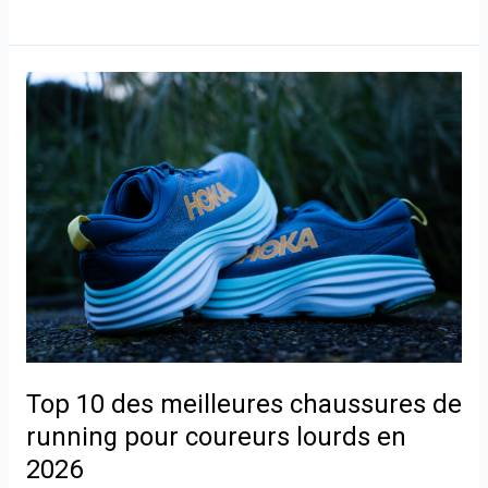
Top
10
des
meilleures
chaussures
de
running
pour
coureurs
lourds
en
2026
Top 10 des meilleures chaussures de
running pour coureurs lourds en
2026