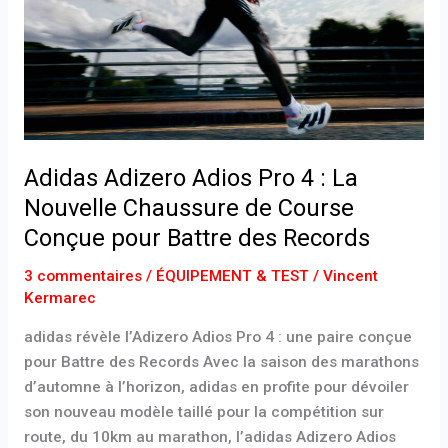
Pro
4
:
La
Nouvelle
Chaussure
de
Adidas Adizero Adios Pro 4 : La
Course
Conçue
Nouvelle Chaussure de Course
pour
Conçue pour Battre des Records
Battre
des
3 commentaires
/
ÉQUIPEMENT & TEST
/
Vincent
Kermarec
Records
adidas révèle l’Adizero Adios Pro 4 : une paire conçue
pour Battre des Records Avec la saison des marathons
d’automne à l’horizon, adidas en profite pour dévoiler
son nouveau modèle taillé pour la compétition sur
route, du 10km au marathon, l’adidas Adizero Adios