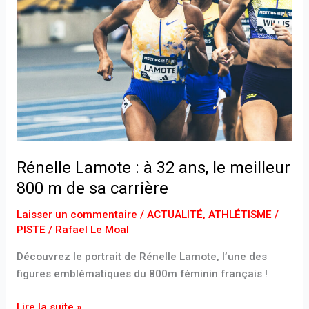
32
ans,
le
meilleur
800
m
de
sa
carrière
Rénelle Lamote : à 32 ans, le meilleur
800 m de sa carrière
Laisser un commentaire
/
ACTUALITÉ
,
ATHLÉTISME /
PISTE
/
Rafael Le Moal
Découvrez le portrait de Rénelle Lamote, l’une des
figures emblématiques du 800m féminin français !
Lire la suite »