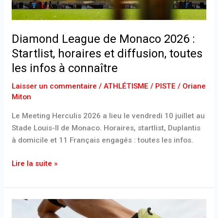
diffusion,
toutes
les
Diamond League de Monaco 2026 :
infos
Startlist, horaires et diffusion, toutes
à
les infos à connaître
connaître
Laisser un commentaire
/
ATHLÉTISME / PISTE
/
Oriane
Miton
Le Meeting Herculis 2026 a lieu le vendredi 10 juillet au
Stade Louis-II de Monaco. Horaires, startlist, Duplantis
à domicile et 11 Français engagés : toutes les infos.
Lire la suite »
Test
et