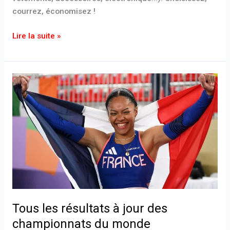
prix
courrez, économisez !
Lire la suite »
Tous
les
résultats
à
jour
des
championnats
du
monde
d’athlétisme
Tous les résultats à jour des
de
tokyo
championnats du monde