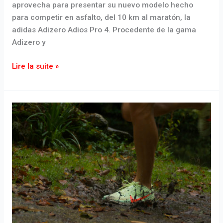
aprovecha para presentar su nuevo modelo hecho
para competir en asfalto, del 10 km al maratón, la
adidas Adizero Adios Pro 4. Procedente de la gama
Adizero y
Lire la suite »
¿Qué
zapatillas
con
clavos
elegir
para
el
cross-
country?