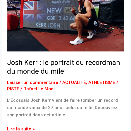
portrait
du
recordman
du
monde
du
mile
Josh Kerr : le portrait du recordman
du monde du mile
Laisser un commentaire
/
ACTUALITÉ
,
ATHLÉTISME /
PISTE
/
Rafael Le Moal
L’Écossais Josh Kerr vient de faire tomber un record
du monde vieux de 27 ans : celui du mile. Découvrez
son portrait dans cet article !
Lire la suite »