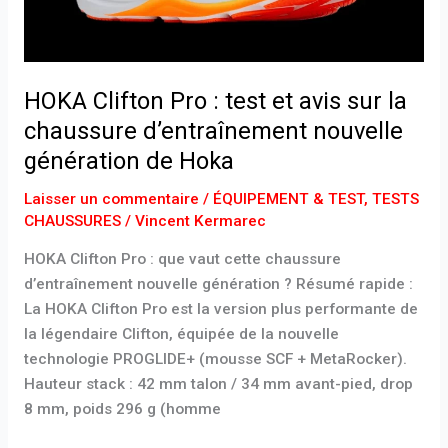
la
chaussure
d’entraînement
nouvelle
HOKA Clifton Pro : test et avis sur la
génération
chaussure d’entraînement nouvelle
de
génération de Hoka
Hoka
Laisser un commentaire
/
ÉQUIPEMENT & TEST
,
TESTS
CHAUSSURES
/
Vincent Kermarec
HOKA Clifton Pro : que vaut cette chaussure
d’entraînement nouvelle génération ? Résumé rapide :
La HOKA Clifton Pro est la version plus performante de
la légendaire Clifton, équipée de la nouvelle
technologie PROGLIDE+ (mousse SCF + MetaRocker).
Hauteur stack : 42 mm talon / 34 mm avant-pied, drop
8 mm, poids 296 g (homme