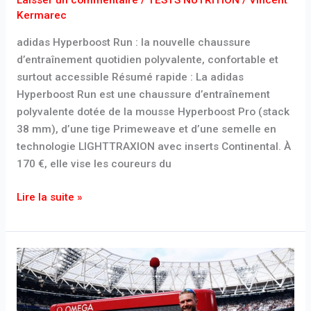
compromis
Laisser un commentaire
/
TESTS NUTRITION
/
Vincent
Kermarec
adidas Hyperboost Run : la nouvelle chaussure
d’entraînement quotidien polyvalente, confortable et
surtout accessible Résumé rapide : La adidas
Hyperboost Run est une chaussure d’entraînement
polyvalente dotée de la mousse Hyperboost Pro (stack
38 mm), d’une tige Primeweave et d’une semelle en
technologie LIGHTTRAXION avec inserts Continental. À
170 €, elle vise les coureurs du
Lire la suite »
Josh
Kerr
:
le