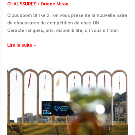
CHAUSSURES
/
Oriane Miton
2
:
Cloudboom Strike 2 : on vous présente la nouvelle paire
la
de chaussures de compétition de chez ON.
nouvelle
Caractéristiques, prix, disponibilité, on vous dit tout.
chaussure
de
Lire la suite »
compétition
de
la
Diamond
marque
League
suisse
de
Monaco
2026
:
Startlist,
horaires
et