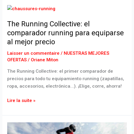
The
Running
The Running Collective: el
Collective:
el
comparador running para equiparse
comparador
al mejor precio
running
para
Laisser un commentaire
/
NUESTRAS MEJORES
OFERTAS
/
Oriane Miton
equiparse
al
The Running Collective: el primer comparador de
mejor
precios para todo tu equipamiento running (zapatillas,
precio
ropa, accesorios, electrónica…). ¡Elige, corre, ahorra!
Lire la suite »
Adidas
Adizero