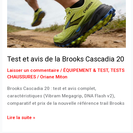
avis
de
la
Brooks
Cascadia
20
Test et avis de la Brooks Cascadia 20
Laisser un commentaire
/
ÉQUIPEMENT & TEST
,
TESTS
CHAUSSURES
/
Oriane Miton
Brooks Cascadia 20 : test et avis complet,
caractéristiques (Vibram Megagrip, DNA Flash v2),
comparatif et prix de la nouvelle référence trail Brooks
Lire la suite »